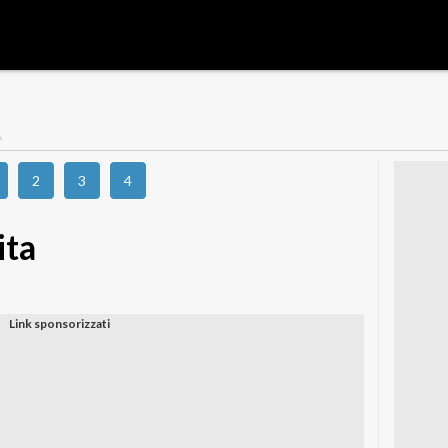
A
2
3
4
ita