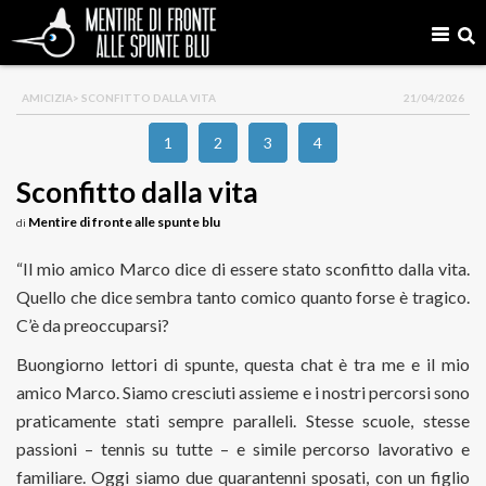
AMICIZIA
> SCONFITTO DALLA VITA
21/04/2026
1
2
3
4
Sconfitto dalla vita
Mentire di fronte alle spunte blu
di
“Il mio amico Marco dice di essere stato sconfitto dalla vita.
Quello che dice sembra tanto comico quanto forse è tragico.
C’è da preoccuparsi?
Buongiorno lettori di spunte, questa chat è tra me e il mio
amico Marco. Siamo cresciuti assieme e i nostri percorsi sono
praticamente stati sempre paralleli. Stesse scuole, stesse
passioni – tennis su tutte – e simile percorso lavorativo e
familiare. Oggi siamo due quarantenni sposati, con un figlio