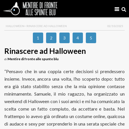
HALLOWEEN
> RINASCERE AD HALLOWEEN
02/10/2025
1
2
3
4
5
Rinascere ad Halloween
Mentire di fronte alle spunte blu
di
“Pensavo che in una coppia certe decisioni si prendessero
insieme. Invece, ancora una volta, l’ho scoperto dopo: tutto
era già stato stabilito senza che la mia opinione contasse
minimamente. Samuele, il mio ragazzo, ha organizzato un
weekend di Halloween con i suoi amici e mi ha comunicato la
scelta come un fatto compiuto, da accettare e basta. Nel
frattempo io avevo già ordinato un costume online, qualcosa
di audace e sexy per sorprenderlo in una serata speciale che