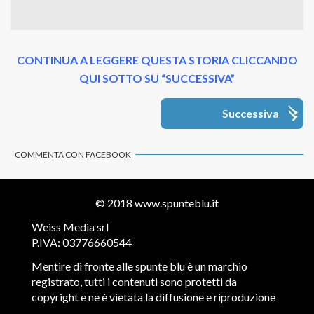
CONTINUA A LEGGERE QUESTA STORIA CLICCANDO
QUI SOTTO SU “SUCCESSIVA”
Successiva
COMMENTA CON FACEBOOK
© 2018
www.spunteblu.it
Weiss Media srl
P.IVA: 03776660544
Mentire di fronte alle spunte blu è un marchio
registrato, tutti i contenuti sono protetti da
copyright e ne è vietata la diffusione e riproduzione