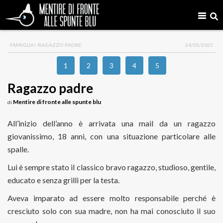
FAMIGLIA
> RAGAZZO PADRE
24/01/2025
1
2
3
4
5
Ragazzo padre
Mentire di fronte alle spunte blu
di
All’inizio dell’anno è arrivata una mail da un ragazzo
giovanissimo, 18 anni, con una situazione particolare alle
spalle.
Lui è sempre stato il classico bravo ragazzo, studioso, gentile,
educato e senza grilli per la testa.
Aveva imparato ad essere molto responsabile perché è
cresciuto solo con sua madre, non ha mai conosciuto il suo