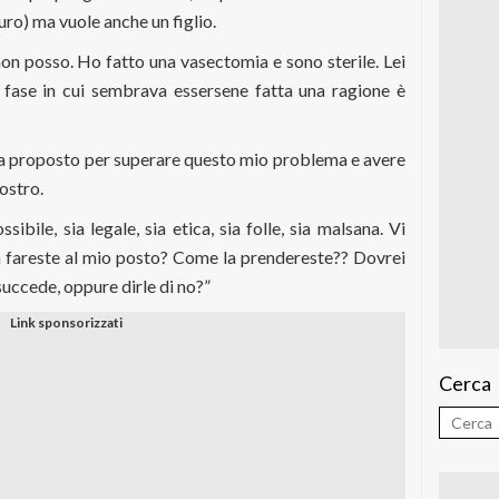
uro) ma vuole anche un figlio.
 non posso. Ho fatto una vasectomia e sono sterile. Lei
 fase in cui sembrava essersene fatta una ragione è
ha proposto per superare questo mio problema e avere
nostro.
bile, sia legale, sia etica, sia folle, sia malsana. Vi
a fareste al mio posto? Come la prendereste?? Dovrei
uccede, oppure dirle di no?”
Cerca