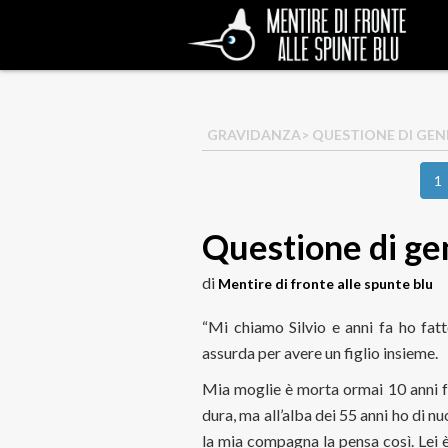
GRAVIDANZA
> QUESTIONE DI GEN
1
Questione di ge
di
Mentire di fronte alle spunte blu
“Mi chiamo Silvio e anni fa ho fa
assurda per avere un figlio insieme.
Mia moglie è morta ormai 10 anni fa 
dura, ma all’alba dei 55 anni ho di n
la mia compagna la pensa così. Lei è