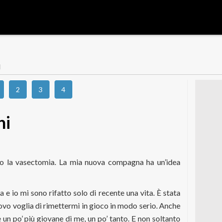
I
2
3
4
ni
tto la vasectomia. La mia nuova compagna ha un’idea
e io mi sono rifatto solo di recente una vita. È stata
uovo voglia di rimettermi in gioco in modo serio. Anche
 un po’ più giovane di me, un po’ tanto. E non soltanto