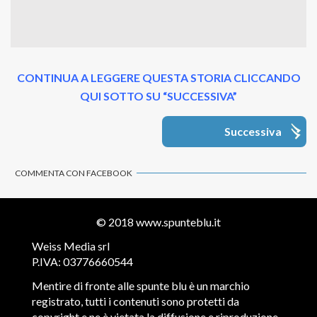
CONTINUA A LEGGERE QUESTA STORIA CLICCANDO
QUI SOTTO SU “SUCCESSIVA”
Successiva
COMMENTA CON FACEBOOK
© 2018
www.spunteblu.it
Weiss Media srl
P.IVA: 03776660544
Mentire di fronte alle spunte blu è un marchio
registrato, tutti i contenuti sono protetti da
copyright e ne è vietata la diffusione e riproduzione