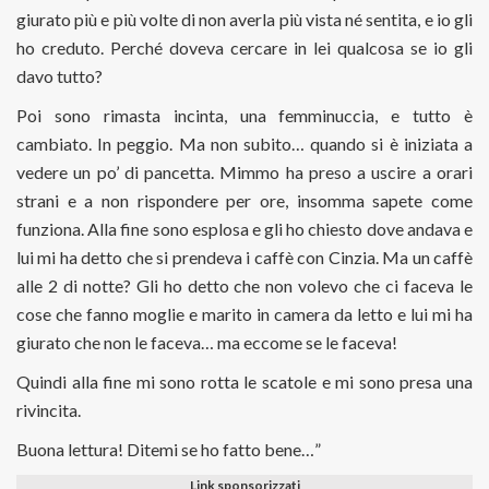
giurato più e più volte di non averla più vista né sentita, e io gli
ho creduto. Perché doveva cercare in lei qualcosa se io gli
davo tutto?
Poi sono rimasta incinta, una femminuccia, e tutto è
cambiato. In peggio. Ma non subito… quando si è iniziata a
vedere un po’ di pancetta. Mimmo ha preso a uscire a orari
strani e a non rispondere per ore, insomma sapete come
funziona. Alla fine sono esplosa e gli ho chiesto dove andava e
lui mi ha detto che si prendeva i caffè con Cinzia. Ma un caffè
alle 2 di notte? Gli ho detto che non volevo che ci faceva le
cose che fanno moglie e marito in camera da letto e lui mi ha
giurato che non le faceva… ma eccome se le faceva!
Quindi alla fine mi sono rotta le scatole e mi sono presa una
rivincita.
Buona lettura! Ditemi se ho fatto bene…”