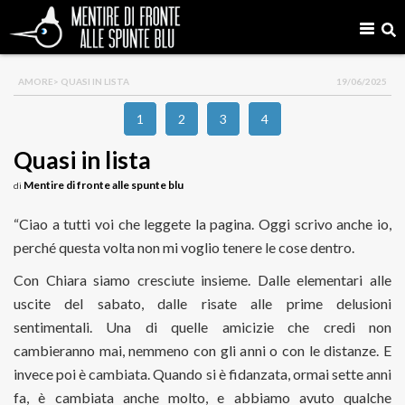
AMORE
> QUASI IN LISTA
19/06/2025
1
2
3
4
Quasi in lista
Mentire di fronte alle spunte blu
di
“Ciao a tutti voi che leggete la pagina. Oggi scrivo anche io,
perché questa volta non mi voglio tenere le cose dentro.
Con Chiara siamo cresciute insieme. Dalle elementari alle
uscite del sabato, dalle risate alle prime delusioni
sentimentali. Una di quelle amicizie che credi non
cambieranno mai, nemmeno con gli anni o con le distanze. E
invece poi è cambiata. Quando si è fidanzata, ormai sette anni
fa, è cambiata anche molto, e abbiamo avuto qualche