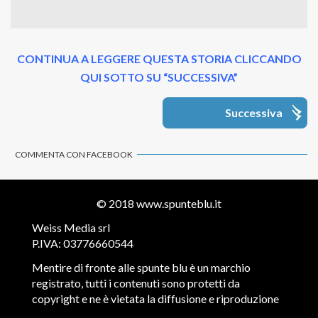
CONTINUA A LEGGERE QUESTA STORIA CLICCANDO
QUI SOTTO SU “SUCCESSIVA”
Successiva
COMMENTA CON FACEBOOK
© 2018
www.spunteblu.it
Weiss Media srl
P.IVA: 03776660544
Mentire di fronte alle spunte blu è un marchio
registrato, tutti i contenuti sono protetti da
copyright e ne è vietata la diffusione e riproduzione