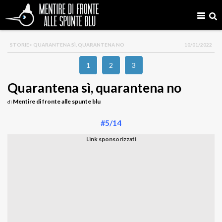
STORIE
> QUARANTENA SÌ, QUARANTENA NO
10/01/2022
1
2
3
Quarantena sì, quarantena no
Mentire di fronte alle spunte blu
di
#5/14