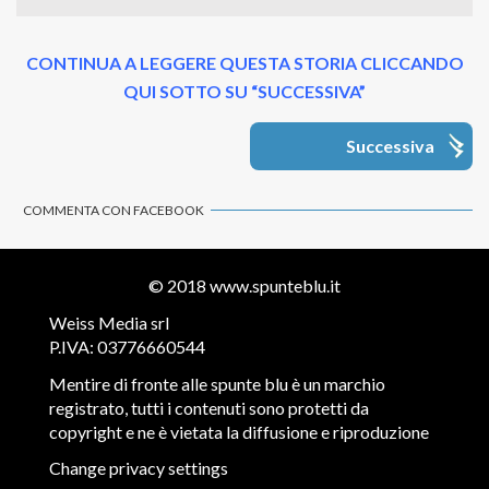
CONTINUA A LEGGERE QUESTA STORIA CLICCANDO
QUI SOTTO SU “SUCCESSIVA”
Successiva
COMMENTA CON FACEBOOK
© 2018
www.spunteblu.it
Weiss Media srl
P.IVA: 03776660544
Mentire di fronte alle spunte blu è un marchio
registrato, tutti i contenuti sono protetti da
copyright e ne è vietata la diffusione e riproduzione
Change privacy settings