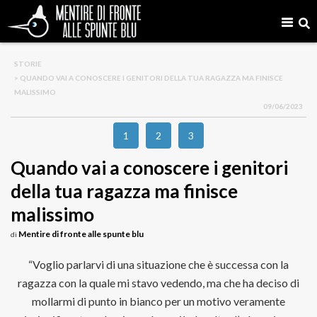
STORIE
> QUANDO VAI A CONOSCERE I GENITORI DELLA TUA RAGAZZA MA FINISCE
MALISSIMO
09/06/2023
1
2
3
Quando vai a conoscere i genitori
della tua ragazza ma finisce
malissimo
Mentire di fronte alle spunte blu
di
“Voglio parlarvi di una situazione che è successa con la
ragazza con la quale mi stavo vedendo, ma che ha deciso di
mollarmi di punto in bianco per un motivo veramente