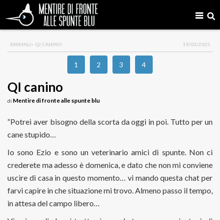
ANIMALI
> QI CANINO
19/03/2025
1
2
3
4
QI canino
Mentire di fronte alle spunte blu
di
“Potrei aver bisogno della scorta da oggi in poi. Tutto per un
cane stupido…
Io sono Ezio e sono un veterinario amici di spunte. Non ci
crederete ma adesso è domenica, e dato che non mi conviene
uscire di casa in questo momento… vi mando questa chat per
farvi capire in che situazione mi trovo. Almeno passo il tempo,
in attesa del campo libero…