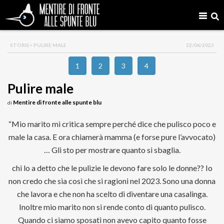
STORIE
> PULIRE MALE
22/06/2023
1
2
3
4
Pulire male
Mentire di fronte alle spunte blu
di
“Mio marito mi critica sempre perché dice che pulisco poco e
male la casa. E ora chiamerà mamma (e forse pure l’avvocato)
… Gli sto per mostrare quanto si sbaglia.
chi lo a detto che le pulizie le devono fare solo le donne?? Io
non credo che sia così che si ragioni nel 2023. Sono una donna
che lavora e che non ha scelto di diventare una casalinga.
Inoltre mio marito non si rende conto di quanto pulisco.
Quando ci siamo sposati non avevo capito quanto fosse