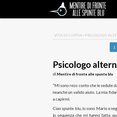
VITA DI COPPIA
> PSICOLOGO ALT
1
Psicologo altern
di
Mentire di fronte alle spunte blu
“Mi sono reso conto che le sedute da
neanche un valido aiuto. La mia fid
a capirmi.
Ciao spunte blu, io sono Mario e neg
in sequenza che mi hanno fatto qua