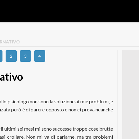
ERNATIVO
2
3
4
ativo
llo psicologo non sono la soluzione ai mie problemi, e
anzata però è di parere opposto e non ci prova neanche
li ultimi sei mesi mi sono successe troppe cose brutte
si crollare. Non mi va di parlarne, ma tra problemi