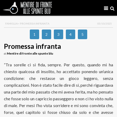
FAMIGLIA
> PROMESSA INFRANTA
03/10/2025
1
2
3
4
5
Promessa infranta
Mentire di fronte alle spunte blu
di
“Tra sorelle ci si fida, sempre. Per questo, quando mi ha
chiesto qualcosa di insolito, ho accettato ponendo un’unica
condizione: che restasse un gioco leggero, senza
complicazioni. Non è stato facile dire di sì, perché riguardava
una parte del mio passato che mi aveva ferita, ma ho pensato
che fosse solo un capriccio passeggero e non ci ho visto nulla
di male. Per mesi l’ho vista sorridere e mi sono convinta che,
forse, quel capitolo si fosse chiuso da solo e che avesse