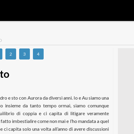
O
2
3
4
nto
ro e sto con Aurora da diversi anni. Io e Au siamo una
ndo insieme da tanto tempo ormai, siamo comunque
uilibrio di coppia e ci capita di litigare veramente
fatto imbestialire come non mai e l’ho mandata a quel
 ci capita solo una volta all’anno di avere discussioni