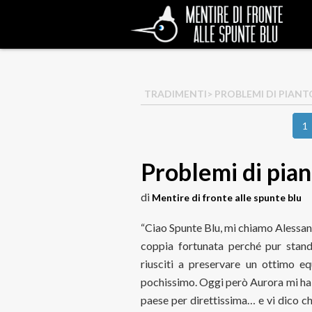
TRADIMENTI
> PROBLEMI DI PIANT
1
Problemi di pia
di
Mentire di fronte alle spunte blu
“Ciao Spunte Blu, mi chiamo Alessand
coppia fortunata perché pur sta
riusciti a preservare un ottimo eq
pochissimo. Oggi però Aurora mi ha 
paese per direttissima… e vi dico che