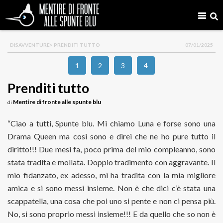
DISAVVENTURE
> PRENDITI TUTTO
07/01/2025
1
2
3
4
Prenditi tutto
Mentire di fronte alle spunte blu
di
“Ciao a tutti, Spunte blu. Mi chiamo Luna e forse sono una
Drama Queen ma così sono e direi che ne ho pure tutto il
diritto!!! Due mesi fa, poco prima del mio compleanno, sono
stata tradita e mollata. Doppio tradimento con aggravante. Il
mio fidanzato, ex adesso, mi ha tradita con la mia migliore
amica e si sono messi insieme. Non è che dici c’è stata una
scappatella, una cosa che poi uno si pente e non ci pensa più.
No, si sono proprio messi insieme!!! E da quello che so non è