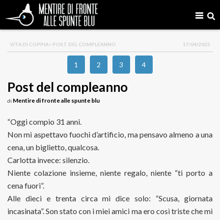
VITA DI COPPIA
> POST DEL COMPLEANNO
17/04/2025
1
2
3
4
Post del compleanno
Mentire di fronte alle spunte blu
di
“Oggi compio 31 anni.
Non mi aspettavo fuochi d’artificio, ma pensavo almeno a una
cena, un biglietto, qualcosa.
Carlotta invece: silenzio.
Niente colazione insieme, niente regalo, niente “ti porto a
cena fuori”.
Alle dieci e trenta circa mi dice solo: “Scusa, giornata
incasinata”. Son stato con i miei amici ma ero così triste che mi