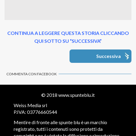
CONTINUA A LEGGERE QUESTA STORIA CLICCANDO
QUI SOTTO SU “SUCCESSIVA”
Successiva
COMMENTA CON FACEBOOK
© 2018
www.spunteblu.it
Weiss Media srl
P.IVA: 03776660544
Mentire di fronte alle spunte blu è un marchio
registrato, tutti i contenuti sono protetti da
copyright e ne è vietata la diffusione e riproduzione