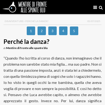
DISAVVENTURE
> PERCHÉ LA DANZA?
05/07/2025
1
2
3
4
5
Perché la danza?
Mentire di fronte alle spunte blu
di
“Quando l’ho iscritta al corso di danza, non immaginavo che il
problema non sarebbe stato mia figlia… ma suo padre. Non si
tratta di una passione imposta, anzi: è stata lei a chiedermelo,
con quella timidezza piena di sogni che solo i ragazzini hanno.
Io ho visto in quegli occhi la me bambina, quella che aveva
voglia di provare e non sempre la possibilità. E così ho detto
sì. Pensavo che Luca avrebbe capito, o almeno che avrebbe
apprezzato il gesto. Invece no. Per lui, danza significa