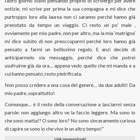
l’altro giorno stavo pensando proprio di scrivergli per avere
notizie, mi scrive per prima la sua compagna e mi dice che
purtroppo loro alla laurea non ci saranno perché hanno già
prenotato da tempo un viaggio. Ci resto un po’ male ,
ovviamente per mio padre, non per altro, ma la mia ‘matrigna’
mi dice subito di non preoccuparmi perché loro hanno già
pensato a farmi un bellissimo regalo. E anzi decide di
anticiparmelo via messaggio, perché dice che potrei
usufruirne già da ora… appena vedo quello che mi manda e a
cui hanno pensato, resto pietrificata.
Non posso credere a una cosa del genere… da due adulti! Da
mio padre, soprattutto!
Comunque… è il resto della conversazione a lasciarmi senza
parole: non aggiungo altro ve la faccio leggere. Ma sono io
che sono matta!? O sono loro? No sono sinceramente curiosa
di capire se sono io che vivo in un altro tempo!”