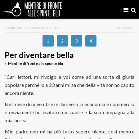
FAMIGLIA
> PER DIVENTARE BELLA
02/09/2025
1
2
3
4
Per diventare bella
Mentire di fronte alle spunte blu
di
“Cari lettori, mi rivolgo a voi come ad una sorta di giuria
popolare perché io a 23 anni mi sa che della vita non ho capito
ancora niente.
Nel mese di novembre mi laureerò in economia e commercio
e ovviamente ho invitato mio padre e la sua compagna alla
mia laurea.
Mio padre non mi ha più fatto sapere niente, così mentre