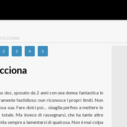
STICCIONA
2
3
4
5
icciona
ano doc, sposato da 2 anni con una donna fantastica in
ramente fastidioso: non riconosce i propri limiti. Non
cosa sua. Fare dolci poi… sbaglia perfino a mettere lo
 totale. Ma invece di rassegnarsi, che ha tante altre
limita sempre a lamentarsi di qualcosa. Non è mai colpa