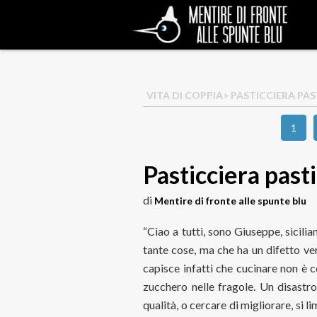
VITA DI COPPIA
> PASTICCIERA PA
1
Pasticciera past
di
Mentire di fronte alle spunte blu
“Ciao a tutti, sono Giuseppe, sicili
tante cose, ma che ha un difetto ve
capisce infatti che cucinare non è 
zucchero nelle fragole. Un disastro
qualità, o cercare di migliorare, si 