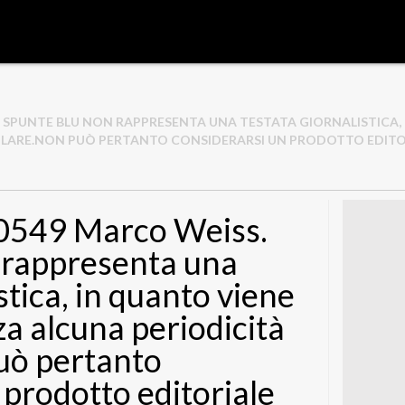
SS. SPUNTE BLU NON RAPPRESENTA UNA TESTATA GIORNALISTICA
LARE.NON PUÒ PERTANTO CONSIDERARSI UN PRODOTTO EDITORIA
0549 Marco Weiss.
 rappresenta una
stica, in quanto viene
a alcuna periodicità
uò pertanto
 prodotto editoriale