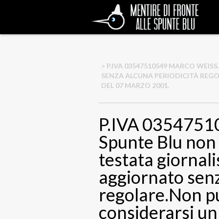
> P.IVA 03547510549 MARCO WEI
SENZA ALCUNA PERIODICITÀ REGO
DEL 07 MARZO 2001.
P.IVA 0354751
Spunte Blu non
testata giornali
aggiornato senz
regolare.Non p
considerarsi un