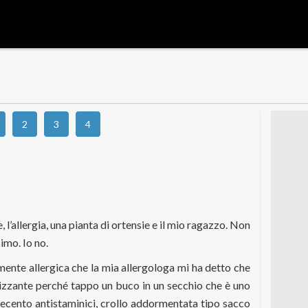
2
3
4
, l’allergia, una pianta di ortensie e il mio ragazzo. Non
simo. Io no.
lmente allergica che la mia allergologa mi ha detto che
lizzante perché tappo un buco in un secchio che è uno
ecento antistaminici, crollo addormentata tipo sacco