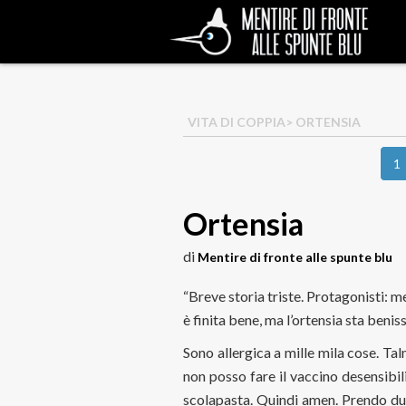
VITA DI COPPIA
> ORTENSIA
1
Ortensia
di
Mentire di fronte alle spunte blu
“Breve storia triste. Protagonisti: me
è finita bene, ma l’ortensia sta benis
Sono allergica a mille mila cose. Ta
non posso fare il vaccino desensibi
scolapasta. Quindi amen. Prendo du