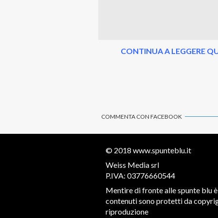
CONTINUA A LEGGERE QU
COMMENTA CON FACEBOOK
© 2018
www.spunteblu.it
Weiss Media srl
P.IVA: 03776660544
Mentire di fronte alle spunte blu è 
contenuti sono protetti da copyrigh
riproduzione