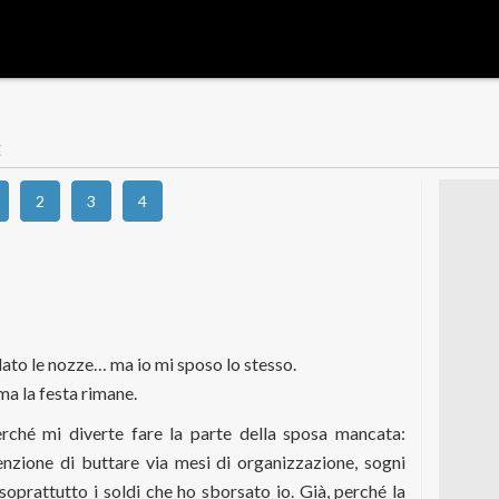
E
2
3
4
lato le nozze… ma io mi sposo lo stesso.
 ma la festa rimane.
ché mi diverte fare la parte della sposa mancata:
nzione di buttare via mesi di organizzazione, sogni
 e soprattutto i soldi che ho sborsato io. Già, perché la