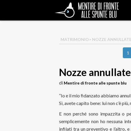
MATRIMONIO
> NOZZE ANNULLAT
1
Nozze annullate
di
Mentire di fronte alle spunte blu
“Io e il mio fidanzato abbiamo annul
Sì, avete capito bene: lui non c’è più,
E non perché sono impazzita o per
semplicemente non ho nessuna inte
infilati tra un preventivo e l’altro,