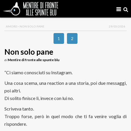
AMORE
> NON SOLO PANE
29/03/2026
1
2
Non solo pane
Mentire di fronte alle spunte blu
di
“Ci siamo conosciuti su Instagram.
Una cosa scema, una reaction a una storia, poi due messaggi,
poi altri.
Di solito finisce lì, invece con lui no.
Scriveva tanto.
Troppo forse, però in quel modo che ti fa venire voglia di
rispondere.