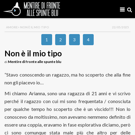
AMORE
> NON È IL MIO TIPO
22/05/2025
1
2
3
4
Non è il mio tipo
Mentire di fronte alle spunte blu
di
“Stavo conoscendo un ragazzo, ma ho scoperto che alla fine
non gli piacevo io…
Mi chiamo Arianna, sono una ragazza di 21 anni e vi scrivo
perché il ragazzo con cui mi sono frequentata / conosciuta
per qualche tempo ho scoperto che è un viscido!!! Non lo
conoscevo da moltissimo, non avevamo nemmeno definito di
essere una coppia, eravamo in fase esplorativa diciamo, però
ci sono comunque stata male più che altro per delle