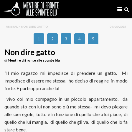
ANIMALI
> NON DIRE GATTO
04/06/2025
1
2
3
4
5
Non dire gatto
Mentire di fronte alle spunte blu
di
“Il mio ragazzo mi impedisce di prendere un gatto. Mi
impedisce di essere me stessa. ho deciso di reagire in modo
forte. E purtroppo anche lui
vivo col mio compagno in un piccolo appartamento. da
quando sto con lui non sono più me stessa- mi devo piegare
alle sue regole, tutto è in funzione di quello che a lui piace, di
quello che lui mangia, di quello che gli va, di quello che lo fa
stare bene.