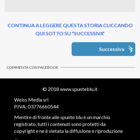
CONTINUA A LEGGERE QUESTA STORIA CLICCANDO
QUI SOTTO SU “SUCCESSIVA”
Successiva
COMMENTA CON FACEBOOK
© 2018
www.spunteblu.it
Weiss Media srl
P.IVA: 03776660544
Mentire di fronte alle spunte blu è un marchio
registrato, tutti i contenuti sono protetti da
copyright e ne è vietata la diffusione e riproduzione