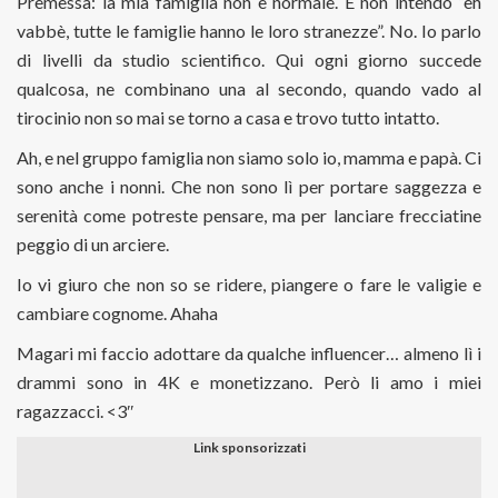
Premessa: la mia famiglia non è normale. E non intendo “eh
vabbè, tutte le famiglie hanno le loro stranezze”. No. Io parlo
di livelli da studio scientifico. Qui ogni giorno succede
qualcosa, ne combinano una al secondo, quando vado al
tirocinio non so mai se torno a casa e trovo tutto intatto.
Ah, e nel gruppo famiglia non siamo solo io, mamma e papà. Ci
sono anche i nonni. Che non sono lì per portare saggezza e
serenità come potreste pensare, ma per lanciare frecciatine
peggio di un arciere.
Io vi giuro che non so se ridere, piangere o fare le valigie e
cambiare cognome. Ahaha
Magari mi faccio adottare da qualche influencer… almeno lì i
drammi sono in 4K e monetizzano. Però li amo i miei
ragazzacci. <3″