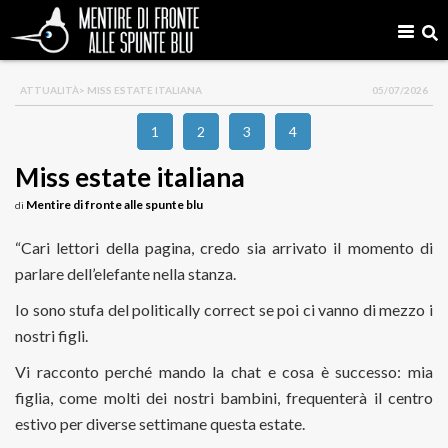
ATTUALITÀ
> MISS ESTATE ITALIANA
05/07/2026
1
2
3
4
Miss estate italiana
Mentire di fronte alle spunte blu
di
“Cari lettori della pagina, credo sia arrivato il momento di
parlare dell’elefante nella stanza.
Io sono stufa del politically correct se poi ci vanno di mezzo i
nostri figli.
Vi racconto perché mando la chat e cosa è successo: mia
figlia, come molti dei nostri bambini, frequenterà il centro
estivo per diverse settimane questa estate.