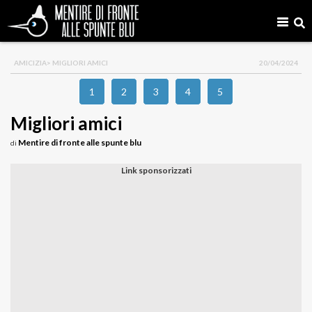
AMICIZIA
> MIGLIORI AMICI
20/04/2024
1
2
3
4
5
Migliori amici
Mentire di fronte alle spunte blu
di