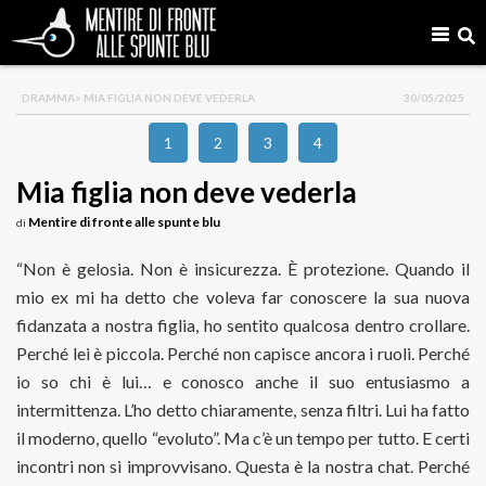
DRAMMA
> MIA FIGLIA NON DEVE VEDERLA
30/05/2025
1
2
3
4
Mia figlia non deve vederla
Mentire di fronte alle spunte blu
di
“Non è gelosia. Non è insicurezza. È protezione. Quando il
mio ex mi ha detto che voleva far conoscere la sua nuova
fidanzata a nostra figlia, ho sentito qualcosa dentro crollare.
Perché lei è piccola. Perché non capisce ancora i ruoli. Perché
io so chi è lui… e conosco anche il suo entusiasmo a
intermittenza. L’ho detto chiaramente, senza filtri. Lui ha fatto
il moderno, quello “evoluto”. Ma c’è un tempo per tutto. E certi
incontri non si improvvisano. Questa è la nostra chat. Perché