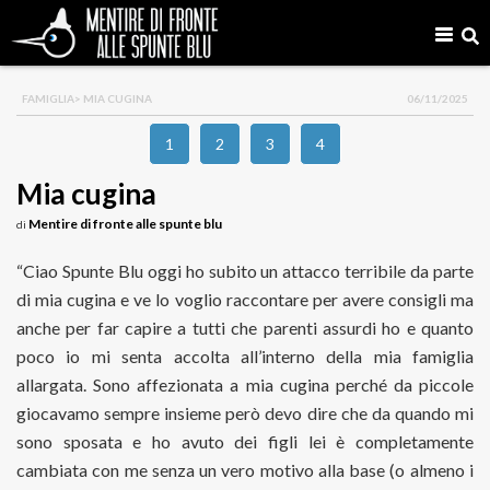
FAMIGLIA
> MIA CUGINA
06/11/2025
1
2
3
4
Mia cugina
Mentire di fronte alle spunte blu
di
“Ciao Spunte Blu oggi ho subito un attacco terribile da parte
di mia cugina e ve lo voglio raccontare per avere consigli ma
anche per far capire a tutti che parenti assurdi ho e quanto
poco io mi senta accolta all’interno della mia famiglia
allargata. Sono affezionata a mia cugina perché da piccole
giocavamo sempre insieme però devo dire che da quando mi
sono sposata e ho avuto dei figli lei è completamente
cambiata con me senza un vero motivo alla base (o almeno i