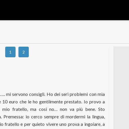
1
2
a….. mi servono consigli. Ho dei seri problemi con mia
 10 euro che le ho gentilmente prestato. Io provo a
d mio fratello, ma così no… non va più bene. Sto
a. Premessa: io cerco sempre di mordermi la lingua,
io fratello e per quieto vivere uno prova a ingoiare, a