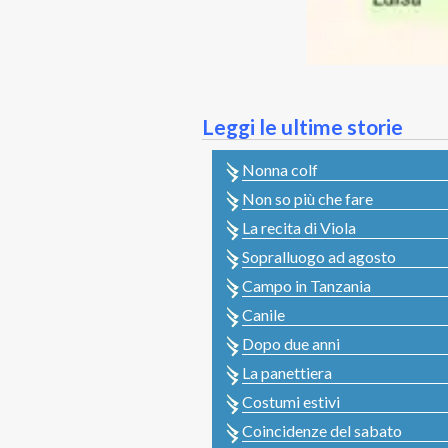
Leggi le ultime storie
Nonna colf
Non so più che fare
La recita di Viola
Sopralluogo ad agosto
Campo in Tanzania
Canile
Dopo due anni
La panettiera
Costumi estivi
Coincidenze del sabato