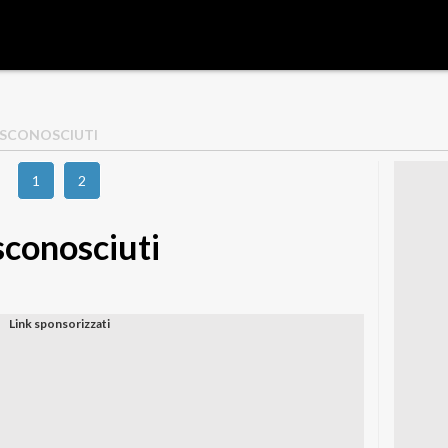
 SCONOSCIUTI
1
2
sconosciuti