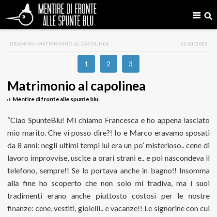
DRAMMA
> MATRIMONIO AL CAPOLINEA
31/01/2025
1
2
3
Matrimonio al capolinea
Mentire di fronte alle spunte blu
di
“Ciao SpunteBlu! Mi chiamo Francesca e ho appena lasciato
mio marito. Che vi posso dire?! Io e Marco eravamo sposati
da 8 anni: negli ultimi tempi lui era un po’ misterioso.. cene di
lavoro improvvise, uscite a orari strani e.. e poi nascondeva il
telefono, sempre!! Se lo portava anche in bagno!! Insomma
alla fine ho scoperto che non solo mi tradiva, ma i suoi
tradimenti erano anche piuttosto costosi per le nostre
finanze: cene, vestiti, gioielli.. e vacanze!! Le signorine con cui