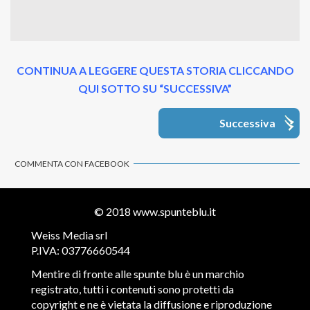
CONTINUA A LEGGERE QUESTA STORIA CLICCANDO
QUI SOTTO SU “SUCCESSIVA”
Successiva
COMMENTA CON FACEBOOK
© 2018
www.spunteblu.it
Weiss Media srl
P.IVA: 03776660544
Mentire di fronte alle spunte blu è un marchio
registrato, tutti i contenuti sono protetti da
copyright e ne è vietata la diffusione e riproduzione