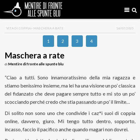
VITA DI COPPIA
> MASCHERA A RATE
16/07/2025
1
2
3
4
Maschera a rate
Mentire di fronte alle spunte blu
di
“Ciao a tutti. Sono innamoratissimo della mia ragazza e
stiamo benissimo insieme, ma lei ha una visione un po’ classica
del fidanzato che deve pagare sempre tutto e mi sto un po’
scocciando perché credo che stia passando un po’ il limite…
Di solito non sono uno che condivide i caz*i suoi di coppia
online, davvero, giuro. Mi tengo tutto dentro, sopporto,
incasso, faccio il pacifico anche quando magari non dovrei.