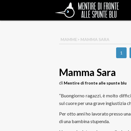
MAMME
> MAMMA SARA
1
Mamma Sara
di
Mentire di fronte alle spunte blu
“Buongiorno ragazzi, è molto diffic
sul cuore per una grave ingiustizia c
Per otto anni ho lavorato presso un
di una bambina stupenda.