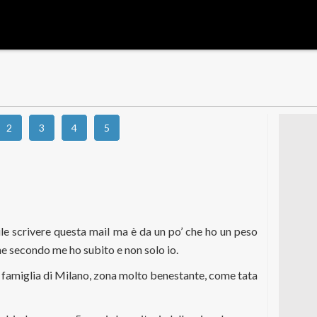
2
3
4
5
ile scrivere questa mail ma è da un po’ che ho un peso
he secondo me ho subito e non solo io.
a famiglia di Milano, zona molto benestante, come tata