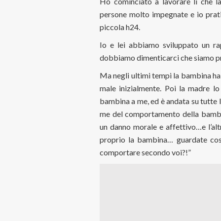
Ho cominciato a lavorare lì che l
persone molto impegnate e io prat
piccola h24.
Io e lei abbiamo sviluppato un ra
dobbiamo dimenticarci che siamo pri
Ma negli ultimi tempi la bambina ha 
male inizialmente. Poi la madre lo 
bambina a me, ed è andata su tutte le
me del comportamento della bambin
un danno morale e affettivo…e l’alt
proprio la bambina… guardate cos
comportare secondo voi?!”