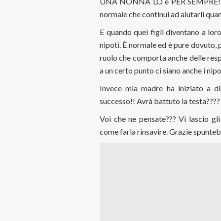
UNA NONNA LO è PER SEMPRE!! E H
normale che continui ad aiutarli qua
E quando quei figli diventano a lor
nipoti. È normale ed è pure dovuto, p
ruolo che comporta anche delle respo
a un certo punto ci siano anche i nipo
Invece mia madre ha iniziato a di
successo!! Avrà battuto la testa????
Voi che ne pensate??? Vi lascio gli
come farla rinsavire. Grazie spunteb