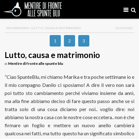
MATRIMONIO
> LUTTO, CAUSA E MATRIMONIO
31/07/2025
1
2
3
Lutto, causa e matrimonio
Mentire di fronte alle spunte blu
di
“Ciao SpunteBlu, mi chiamo Marika e tra poche settimane io e
il mio compagno Danilo ci sposiamo! A dire il vero non sarà
poi tutto sto cambiamento perché viviamo insieme da anni,
ma alla fine abbiamo deciso di fare questo passo anche se si
tratta solo di una cosa diciamo per noi.. voglio dire: noi
abbiamo la nostra casa con le nostre cose eccetera.. non è che
firmare un foglio e mettere un nuovo anello cambierà
qualcosa nei fatti, ma tutto questo ha un significato simbolico