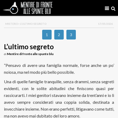
MISTERO
> L’ULTIMO SEGRETO
17/05/2026
1
2
3
L’ultimo segreto
Mentire di fronte alle spunte blu
di
“Pensavo di avere una famiglia normale, forse anche un po’
noiosa, ma nel modo più bello possibile.
Una di quelle famiglie tranquille, senza drammi, senza segreti
evidenti, con le solite abitudini che finiscono quasi per
rassicurarti. I miei genitori stavano insieme da trent’anni e io li
avevo sempre considerati una coppia solida, destinata a
invecchiare insieme. Non erano perfetti, litigavano come tutti,
ma non avevo mai dubitato del loro amore.