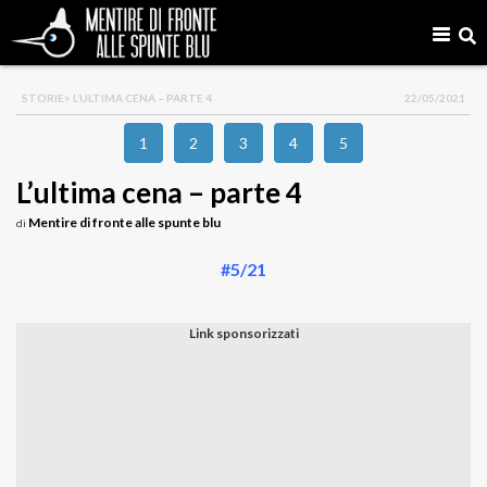
STORIE
> L’ULTIMA CENA – PARTE 4
22/05/2021
1
2
3
4
5
L’ultima cena – parte 4
Mentire di fronte alle spunte blu
di
#5/21