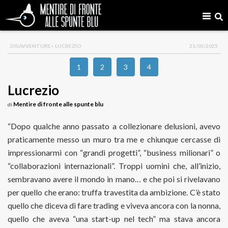
DISAVVENTURE
> LUCREZIO
21/05/2025
1
2
3
4
Lucrezio
Mentire di fronte alle spunte blu
di
“Dopo qualche anno passato a collezionare delusioni, avevo
praticamente messo un muro tra me e chiunque cercasse di
impressionarmi con “grandi progetti”, “business milionari” o
“collaborazioni internazionali”. Troppi uomini che, all’inizio,
sembravano avere il mondo in mano… e che poi si rivelavano
per quello che erano: truffa travestita da ambizione. C’è stato
quello che diceva di fare trading e viveva ancora con la nonna,
quello che aveva “una start-up nel tech” ma stava ancora