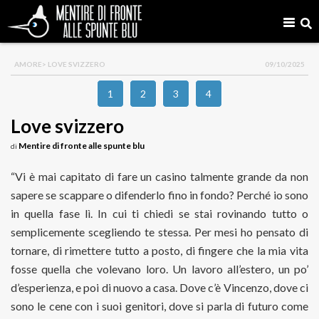
AMORE
> LOVE SVIZZERO
09/10/2025
1
2
3
4
Love svizzero
Mentire di fronte alle spunte blu
di
“Vi è mai capitato di fare un casino talmente grande da non
sapere se scappare o difenderlo fino in fondo? Perché io sono
in quella fase lì. In cui ti chiedi se stai rovinando tutto o
semplicemente scegliendo te stessa. Per mesi ho pensato di
tornare, di rimettere tutto a posto, di fingere che la mia vita
fosse quella che volevano loro. Un lavoro all’estero, un po’
d’esperienza, e poi di nuovo a casa. Dove c’è Vincenzo, dove ci
sono le cene con i suoi genitori, dove si parla di futuro come