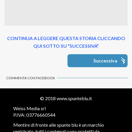
CONTINUA A LEGGERE QUESTA STORIA CLICCANDO
QUI SOTTO SU “SUCCESSIVA”
Successiva
COMMENTA CON FACEBOOK
© 2018
www.spunteblu.it
Weiss Media srl
P.IVA: 03776660544
Mentire di fronte alle spunte blu è un marchio
registrato, tutti i contenuti sono protetti da