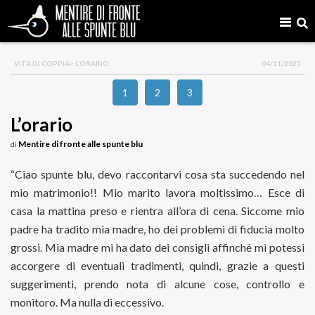
VITA DI COPPIA
> L’ORARIO
04/11/2025
1
2
3
L’orario
Mentire di fronte alle spunte blu
di
“Ciao spunte blu, devo raccontarvi cosa sta succedendo nel
mio matrimonio!! Mio marito lavora moltissimo… Esce di
casa la mattina preso e rientra all’ora di cena. Siccome mio
padre ha tradito mia madre, ho dei problemi di fiducia molto
grossi. Mia madre mi ha dato dei consigli affinché mi potessi
accorgere di eventuali tradimenti, quindi, grazie a questi
suggerimenti, prendo nota di alcune cose, controllo e
monitoro. Ma nulla di eccessivo.