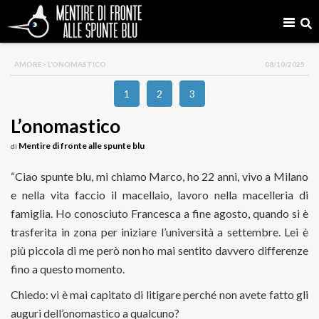
AMORE
> L’ONOMASTICO
08/10/2025
1
2
3
L’onomastico
Mentire di fronte alle spunte blu
di
“Ciao spunte blu, mi chiamo Marco, ho 22 anni, vivo a Milano
e nella vita faccio il macellaio, lavoro nella macelleria di
famiglia. Ho conosciuto Francesca a fine agosto, quando si è
trasferita in zona per iniziare l’università a settembre. Lei è
più piccola di me però non ho mai sentito davvero differenze
fino a questo momento.
Chiedo: vi è mai capitato di litigare perché non avete fatto gli
auguri dell’onomastico a qualcuno?