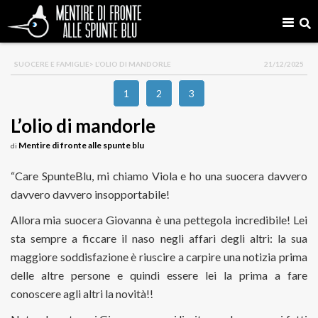
SUOCERE E FAMIGLIE
> L’OLIO DI MANDORLE
21/12/2025
1
2
3
L’olio di mandorle
Mentire di fronte alle spunte blu
di
“Care SpunteBlu, mi chiamo Viola e ho una suocera davvero
davvero davvero insopportabile!
Allora mia suocera Giovanna è una pettegola incredibile! Lei
sta sempre a ficcare il naso negli affari degli altri: la sua
maggiore soddisfazione è riuscire a carpire una notizia prima
delle altre persone e quindi essere lei la prima a fare
conoscere agli altri la novità!!