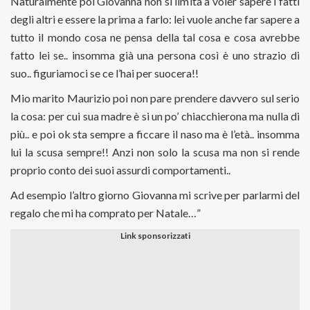
Naturalmente poi Giovanna non si limita a voler sapere i fatti
degli altri e essere la prima a farlo: lei vuole anche far sapere a
tutto il mondo cosa ne pensa della tal cosa e cosa avrebbe
fatto lei se.. insomma già una persona così è uno strazio di
suo.. figuriamoci se ce l’hai per suocera!!
Mio marito Maurizio poi non pare prendere davvero sul serio
la cosa: per cui sua madre è si un po’ chiacchierona ma nulla di
più.. e poi ok sta sempre a ficcare il naso ma è l’età.. insomma
lui la scusa sempre!! Anzi non solo la scusa ma non si rende
proprio conto dei suoi assurdi comportamenti..
Ad esempio l’altro giorno Giovanna mi scrive per parlarmi del
regalo che mi ha comprato per Natale…”