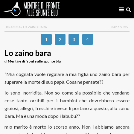
DRAMMA
> LO ZAINO BARA
04/11/2025
1
2
3
4
Lo zaino bara
Mentire di fronte alle spunte blu
di
“Mia cognata vuole regalare a mia figlia uno zaino bara per
superare la morte di suo papà. Cosa ne pensate??
Io sono inorridita. Non so come sia possibile che vendano
cose tanto orribili per i bambini che dovrebbero essere
gioiosi, allegri, freschi e invece li portano a questo, allo zaino
bara. Ma è una moda dopo i labubu??
mio marito è morto lo scorso anno. Non l abbiamo ancora