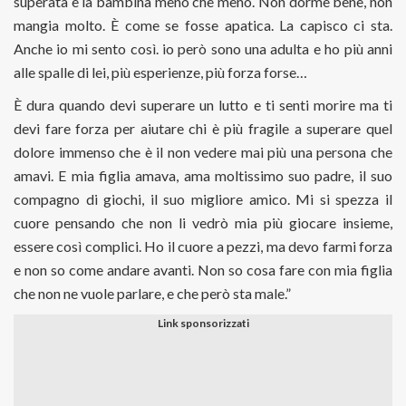
superata e la bambina meno che meno. Non dorme bene, non
mangia molto. È come se fosse apatica. La capisco ci sta.
Anche io mi sento così. io però sono una adulta e ho più anni
alle spalle di lei, più esperienze, più forza forse…
È dura quando devi superare un lutto e ti senti morire ma ti
devi fare forza per aiutare chi è più fragile a superare quel
dolore immenso che è il non vedere mai più una persona che
amavi. E mia figlia amava, ama moltissimo suo padre, il suo
compagno di giochi, il suo migliore amico. Mi si spezza il
cuore pensando che non li vedrò mia più giocare insieme,
essere così complici. Ho il cuore a pezzi, ma devo farmi forza
e non so come andare avanti. Non so cosa fare con mia figlia
che non ne vuole parlare, e che però sta male.”