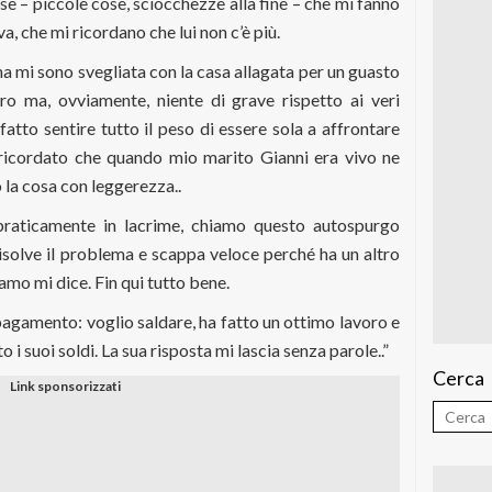
e – piccole cose, sciocchezze alla fine – che mi fanno
va, che mi ricordano che lui non c’è più.
mi sono svegliata con la casa allagata per un guasto
tro ma, ovviamente, niente di grave rispetto ai veri
fatto sentire tutto il peso di essere sola a affrontare
ricordato che quando mio marito Gianni era vivo ne
la cosa con leggerezza..
praticamente in lacrime, chiamo questo autospurgo
risolve il problema e scappa veloce perché ha un altro
amo mi dice. Fin qui tutto bene.
pagamento: voglio saldare, ha fatto un ottimo lavoro e
o i suoi soldi. La sua risposta mi lascia senza parole..”
Cerca