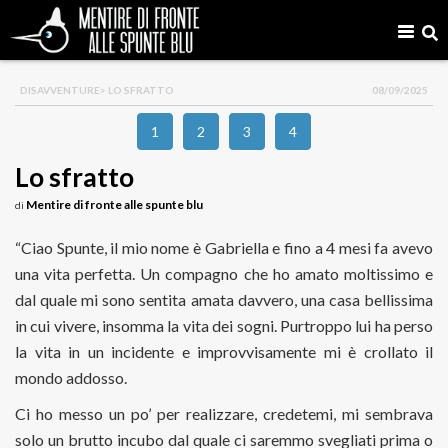
DISAVVENTURE
> LO SFRATTO
08/09/2025
1
2
3
4
Lo sfratto
Mentire di fronte alle spunte blu
di
“Ciao Spunte, il mio nome è Gabriella e fino a 4 mesi fa avevo
una vita perfetta. Un compagno che ho amato moltissimo e
dal quale mi sono sentita amata davvero, una casa bellissima
in cui vivere, insomma la vita dei sogni. Purtroppo lui ha perso
la vita in un incidente e improvvisamente mi è crollato il
mondo addosso.
Ci ho messo un po’ per realizzare, credetemi, mi sembrava
solo un brutto incubo dal quale ci saremmo svegliati prima o