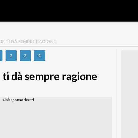
HE TI DÀ SEMPRE RAGIONE
2
3
4
 ti dà sempre ragione