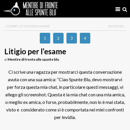
STORIE
> LITIGIO PER L’ESAME
20/10/2021
1
2
3
4
Litigio per l’esame
Mentire di fronte alle spunte blu
di
Ci scrive una ragazza per mostrarci questa conversazione
avuta con una sua amica: “Ciao Spunte Blu, devo mostrarvi
per forza questa mia chat, in particolare questi messaggi, vi
allego gli screenshot. Questa è la mia chat con una mia amica,
o meglio ex amica, o forse, probabilmente, non lo è mai stata,
visto e considerato come si è comportata nei miei confronti
per invidia.